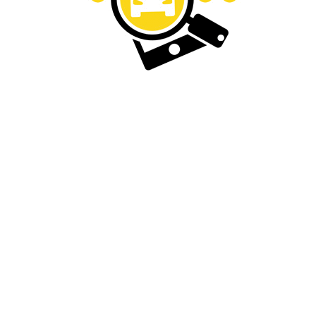
S DE CO²
Nouveau
CASALINI
550 GRANSPORT
2022